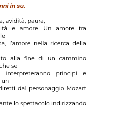
ni in su.
a, avidità, paura,
imità e amore. Un amore tra
le
ta, l’amore nella ricerca della
nto alla fine di un cammino
nche se
 interpreteranno principi e
n un
diretti dal personaggio Mozart
urante lo spettacolo indirizzando