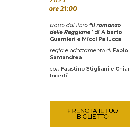
2025
ore 21:00
tratto dal libro
“Il romanzo
delle Reggiane
” di Alberto
Guarnieri e
Micol Pallucca
regia
e adattamento di
Fabio
Santandrea
con
Faustino Stigliani e Chia
Incerti
PRENOTA IL TUO
BIGLIETTO