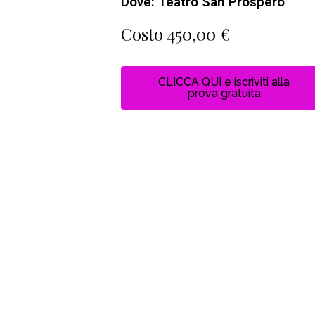
Dove: Teatro San Prospero
Costo 450,00 €
CLICCA QUI e iscriviti alla
prova gratuita