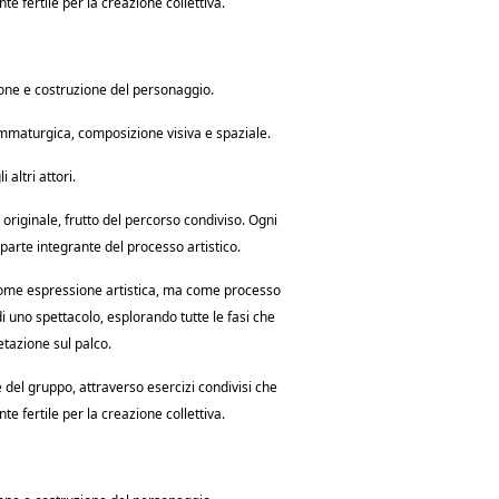
te fertile per la creazione collettiva.
ione e costruzione del personaggio.
rammaturgica, composizione visiva e spaziale.
 altri attori.
originale, frutto del percorso condiviso. Ogni
 parte integrante del processo artistico.
 come espressione artistica, ma come processo
di uno spettacolo, esplorando tutte le fasi che
etazione sul palco.
 del gruppo, attraverso esercizi condivisi che
te fertile per la creazione collettiva.